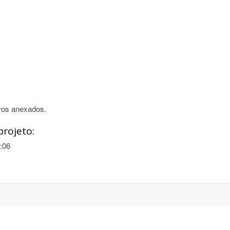
vos anexados.
projeto:
:06