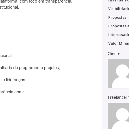
Nível de ex
plataforma, com foco em transparência,
titucional.
Visibilidad
Propostas:
Propostas e
Interessado
Valor Míni
Cliente
cional;
alhada de programas e projetos;
l e lideranças;
parência com:
Freelancer