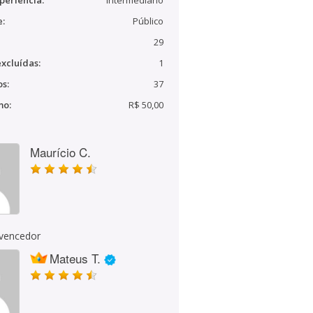
periência:
Intermediário
e:
Público
29
xcluídas:
1
s:
37
mo:
R$ 50,00
Maurício C.
 vencedor
Mateus T.