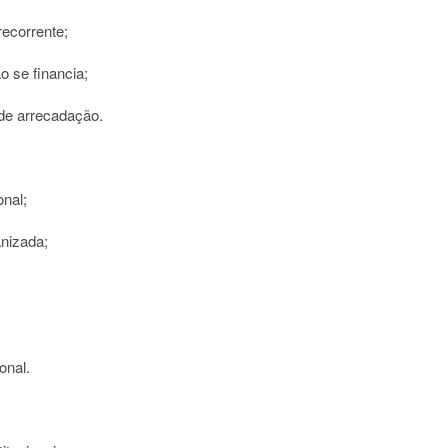
recorrente;
o se financia;
de arrecadação.
onal;
nizada;
onal.