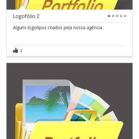
Logofólio 2
1
2
3
4
5
Alguns logotipos criados pela nossa agência.
2