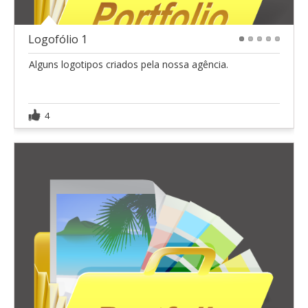
Logofólio 1
1
2
3
4
5
Alguns logotipos criados pela nossa agência.
4