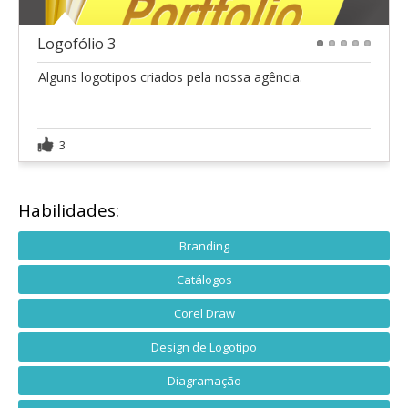
Logofólio 3
1
2
3
4
5
Alguns logotipos criados pela nossa agência.
3
Habilidades:
Branding
Catálogos
Corel Draw
Design de Logotipo
Diagramação