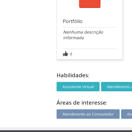
Portfólio
Nenhuma descrição
informada
0
Habilidades:
Assistente Virtual
Atendimento a
Áreas de interesse:
Atendimento ao Consumidor
As