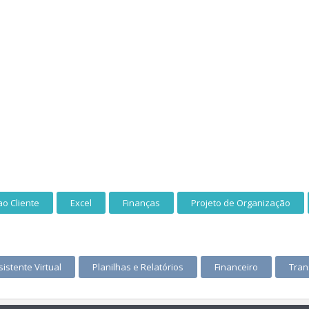
o Cliente
Excel
Finanças
Projeto de Organização
sistente Virtual
Planilhas e Relatórios
Financeiro
Tran