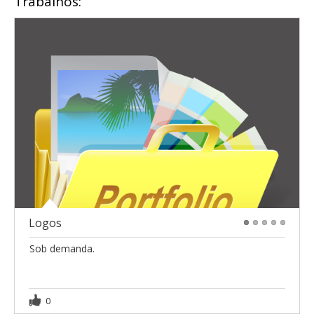
Trabalhos:
Logos
1
2
3
4
5
Sob demanda.
0