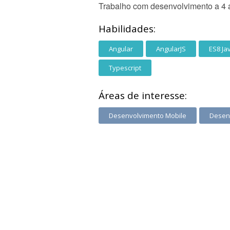
Trabalho com desenvolvimento a 4 
Habilidades:
Angular
AngularJS
ES8 Ja
Typescript
Áreas de interesse:
Desenvolvimento Mobile
Desen