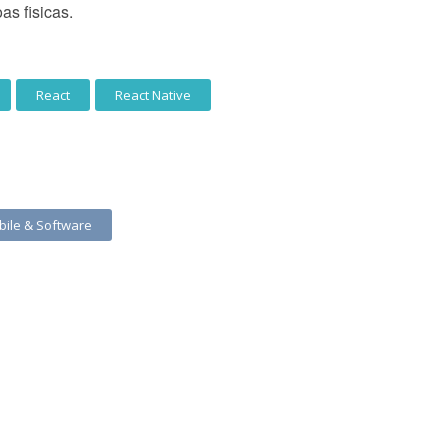
s fisicas.
React
React Native
bile & Software