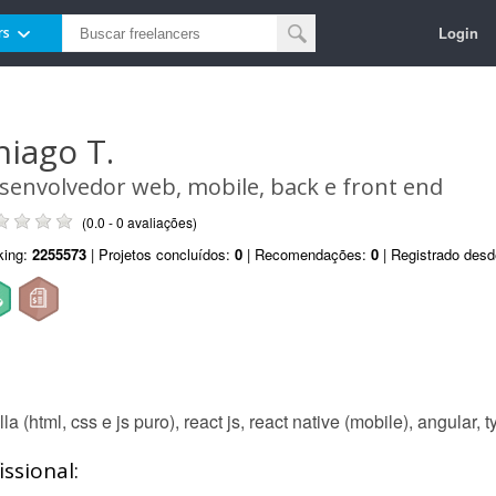
Login
rs
hiago T.
senvolvedor web, mobile, back e front end
(0.0 - 0 avaliações)
king:
2255573
| Projetos concluídos:
0
| Recomendações:
0
| Registrado des
html, css e js puro), react js, react native (mobile), angular, ty
ssional: