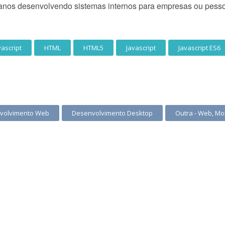
anos desenvolvendo sistemas internos para empresas ou pessoa
vascript
HTML
HTML5
Javascript
Javascript ES6
volvimento Web
Desenvolvimento Desktop
Outra - Web, Mo