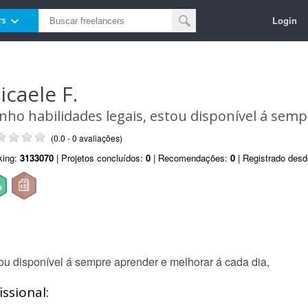
Login
rs
icaele F.
nho habilidades legais, estou disponível á sem
(0.0 - 0 avaliações)
king:
3133070
| Projetos concluídos:
0
| Recomendações:
0
| Registrado des
u disponível á sempre aprender e melhorar á cada dia,
ssional: