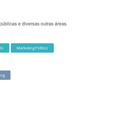
úblicas e diversas outras áreas.
ês
Marketing Político
ing