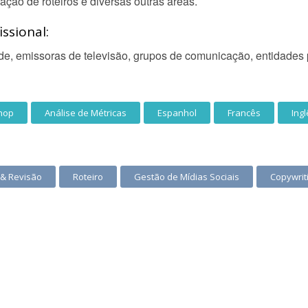
iação de roteiros e diversas outras áreas.
ssional:
e, emissoras de televisão, grupos de comunicação, entidades p
hop
Análise de Métricas
Espanhol
Francês
Ingl
 & Revisão
Roteiro
Gestão de Mídias Sociais
Copywrit