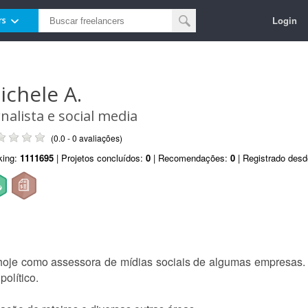
Login
rs
ichele A.
rnalista e social media
(0.0 - 0 avaliações)
king:
1111695
| Projetos concluídos:
0
| Recomendações:
0
| Registrado des
hoje como assessora de mídias sociais de algumas empresas. 
político.