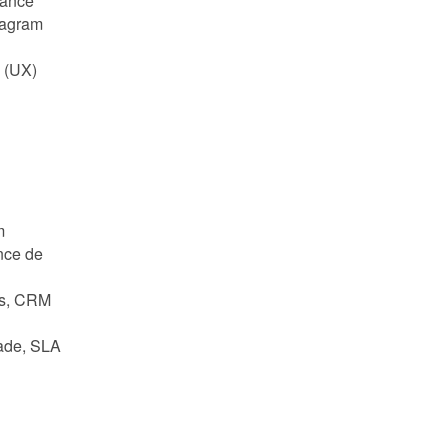
mance
tagram
o (UX)
m
nce de
is, CRM
dade, SLA