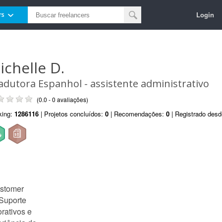
Login
rs
ichelle D.
adutora Espanhol - assistente administrativo
(0.0 - 0 avaliações)
king:
1286116
| Projetos concluídos:
0
| Recomendações:
0
| Registrado des
ustomer
 Suporte
rativos e