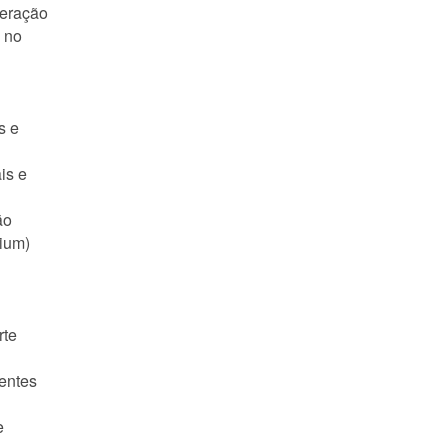
peração
a no
s e
is e
ão
ium)
rte
ientes
e