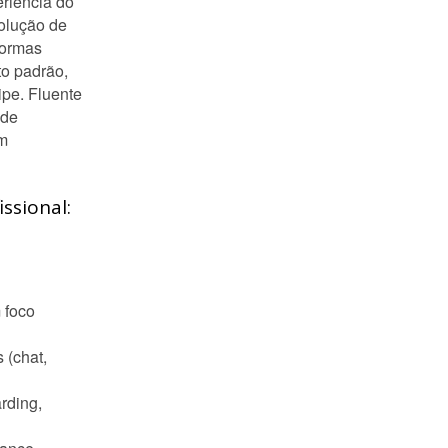
eriência do
solução de
formas
to padrão,
pe. Fluente
 de
em
ssional:
 foco
 (chat,
rding,