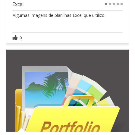
Excel
1
2
3
4
5
Algumas imagens de planilhas Excel que ultilizo.
0