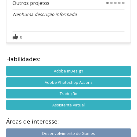
Outros projetos
1
2
3
4
5
Nenhuma descrição informada
0
Habilidades:
Adobe InDesign
Adobe Photoshop Actions
Tradução
Assistente Virtual
Áreas de interesse:
Desenvolvimento de Games