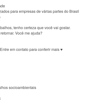
ade
izados para empresas de várias partes do Brasil
s
balhos, tenho certeza que você vai gostar.
o retornar. Você me ajuda?
 Entre em contato para conferir mais ♥
alhos socioambientais
S