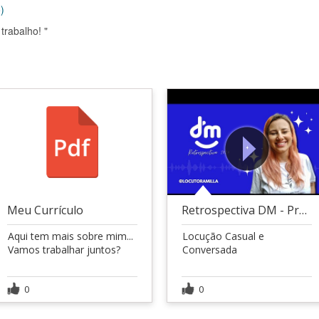
)
trabalho! "
Meu Currículo
Retrospectiva DM - Prontos para 2025?
Aqui tem mais sobre mim...
Locução Casual e
Vamos trabalhar juntos?
Conversada
0
0