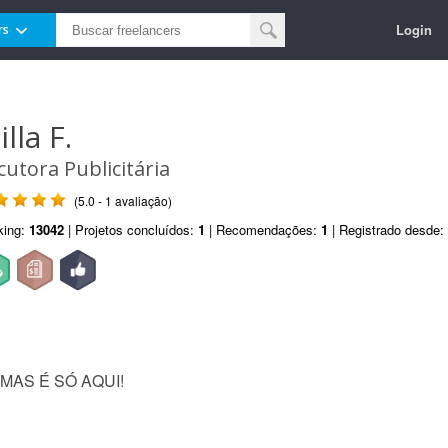
Login
rs
lla F.
cutora Publicitária
(5.0 - 1 avaliação)
king:
13042
| Projetos concluídos:
1
| Recomendações:
1
| Registrado desde:
MAS É SÓ AQUI!