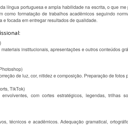
 língua portuguesa e ampla habilidade na escrita, o que me p
bem como formatação de trabalhos acadêmicos seguindo nor
a e focada em entregar resultados de qualidade.
ssional:
)
 materiais institucionais, apresentações e outros conteúdos grá
 Photoshop)
reção de luz, cor, nitidez e composição. Preparação de fotos pa
rts, TikTok)
envolventes, com cortes estratégicos, legendas, trilhas 
vos, técnicos e acadêmicos. Adequação gramatical, ortográfic