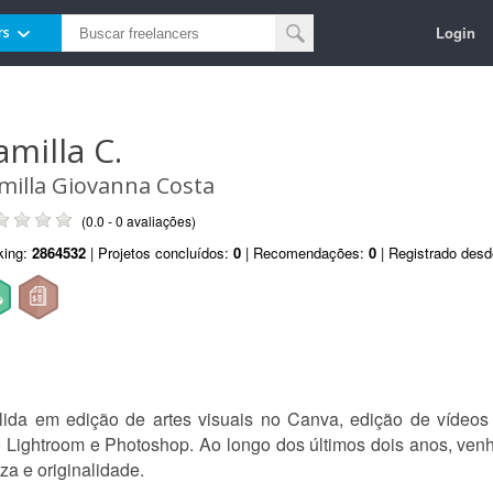
Login
rs
amilla C.
milla Giovanna Costa
(0.0 - 0 avaliações)
king:
2864532
| Projetos concluídos:
0
| Recomendações:
0
| Registrado des
lida em edição de artes visuais no Canva, edição de vídeos 
ndo Lightroom e Photoshop. Ao longo dos últimos dois anos, ven
za e originalidade.