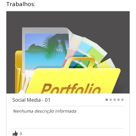
Trabalhos:
Social Media - 01
1
2
3
4
5
Nenhuma descrição informada
0