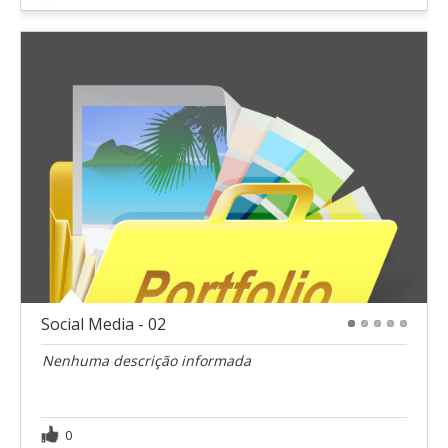
Social Media - 02
1
2
3
4
5
Nenhuma descrição informada
0