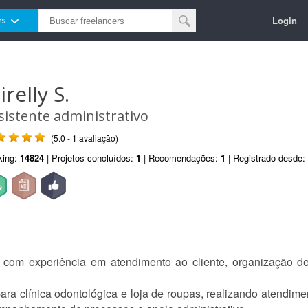
Login
rs
relly S.
sistente administrativo
(5.0 - 1 avaliação)
king:
14824
| Projetos concluídos:
1
| Recomendações:
1
| Registrado desde:
al com experiência em atendimento ao cliente, organização d
ara clínica odontológica e loja de roupas, realizando atendime