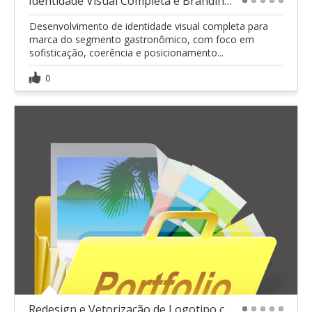
Identidade Visual Completa e Branding para Marca G
1
2
3
4
5
Desenvolvimento de identidade visual completa para
marca do segmento gastronômico, com foco em
sofisticação, coerência e posicionamento...
0
Redesign e Vetorização de Logotipo com Aplicação P
1
2
3
4
5