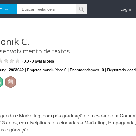
Login
rs
onik C.
senvolvimento de textos
(0.0 - 0 avaliações)
king:
2923042
| Projetos concluídos:
0
| Recomendações:
0
| Registrado des
aganda e Marketing, com pós graduação e mestrado em Comun
te 13 anos, em disciplinas relacionadas a Marketing, Propagan
as e gravação.