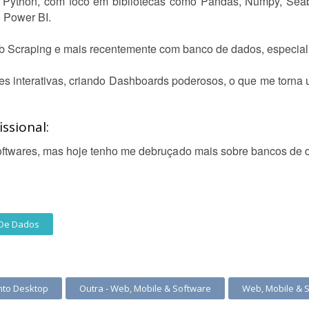
Python, com foco em bibliotecas como Pandas, Numpy, Seabo
 Power BI.
 Scraping e mais recentemente com banco de dados, especia
s interativas, criando Dashboards poderosos, o que me torna um
ssional:
oftwares, mas hoje tenho me debruçado mais sobre bancos de d
De Dados
nto Desktop
Outra - Web, Mobile & Software
Web, Mobile & 