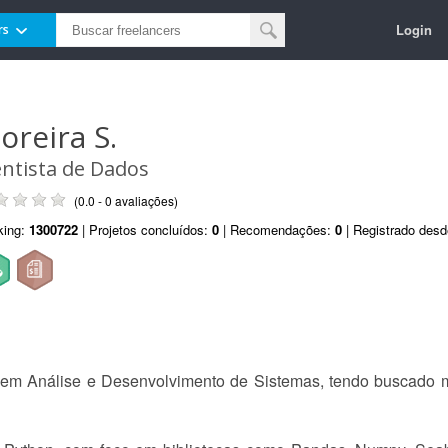
Login
rs
oreira S.
entista de Dados
(0.0 - 0 avaliações)
king:
1300722
| Projetos concluídos:
0
| Recomendações:
0
| Registrado des
 em Análise e Desenvolvimento de Sistemas, tendo buscado m