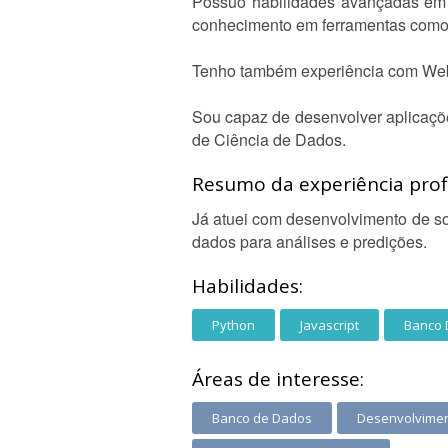
Possuo habilidades avançadas em 
conhecimento em ferramentas como
Tenho também experiência com Web
Sou capaz de desenvolver aplicaçõe
de Ciência de Dados.
Resumo da experiência profi
Já atuei com desenvolvimento de s
dados para análises e predições.
Habilidades:
Python
Javascript
Banco 
Áreas de interesse:
Banco de Dados
Desenvolvime