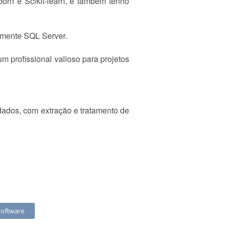
rn e Scikit-learn, e também tenho
lmente SQL Server.
 profissional valioso para projetos
ados, com extração e tratamento de
Software