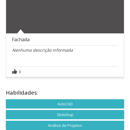
Fachada
Nenhuma descrição informada
0
Habilidades:
AutoCAD
Sketchup
Análise de Projetos