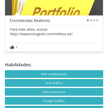
Encomendas Realismo
1
2
3
4
Para mais artes, acesse
https://www.instagram.com/mtheus.art/
1
Habilidades:
Arte e Artesanato
Arte Gráfica
Artes para Livro
Design Gráfico