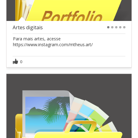
Artes digitais
1
2
3
4
5
Para mais artes, acesse
https://www.instagram.com/mtheus.art/
0