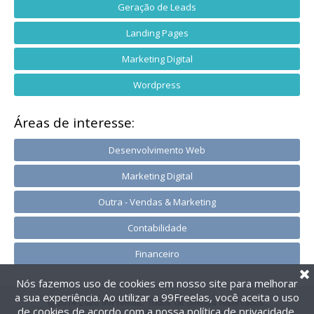
Geração de Leads
Landing Pages
Marketing Digital
Wordpress
Áreas de interesse:
Desenvolvimento Web
Marketing Digital
Outra - Vendas & Marketing
Contabilidade
Financeiro
Nós fazemos uso de cookies em nosso site para melhorar
a sua experiência. Ao utilizar a 99Freelas, você aceita o uso
@2014-2026 99Freelas. Todos os direitos reservados.
de cookies de acordo com a nossa
política de privacidade
.