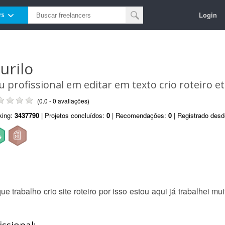
Login
rs
urilo
u profissional em editar em texto crio roteiro et
(0.0 - 0 avaliações)
king:
3437790
| Projetos concluídos:
0
| Recomendações:
0
| Registrado des
e trabalho crio site roteiro por isso estou aqui já trabalhei m