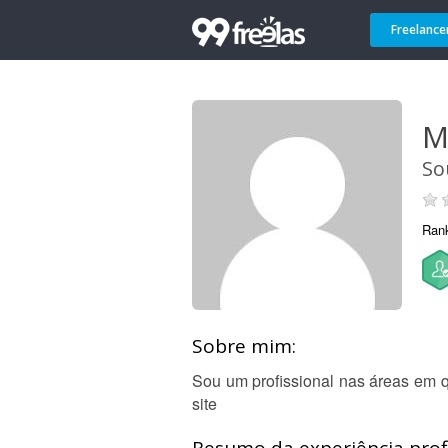
Freelance
M
So
Ran
Sobre mim:
Sou um profissional nas áreas em qu
site