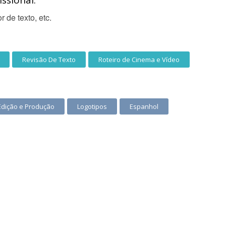
ssional:
r de texto, etc.
Revisão De Texto
Roteiro de Cinema e Vídeo
 Edição e Produção
Logotipos
Espanhol