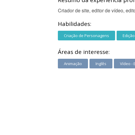
Resumo da experiência profi
Criador de site, editor de vídeo, edito
Habilidades:
Criação de Personagens
Edição
Áreas de interesse:
Animação
Inglês
Vídeo -