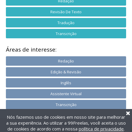
Redação
Revisão De Texto
Tradução
Transcrição
Áreas de interesse:
Redação
Edição & Revisão
Inglês
Assistente Virtual
Transcrição
Nós fazemos uso de cookies em nosso site para melhorar
a sua experiência. Ao utilizar a 99Freelas, você aceita o uso
@2014-2026 99Freelas. Todos os direitos reservados.
de cookies de acordo com a nossa
política de privacidade
.
Termos de uso
|
Política de privacidade