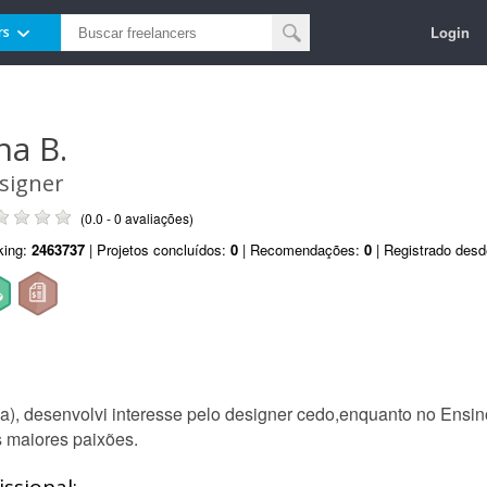
Login
rs
na B.
signer
(0.0 - 0 avaliações)
king:
2463737
| Projetos concluídos:
0
| Recomendações:
0
| Registrado des
a), desenvolvi interesse pelo designer cedo,enquanto no Ensin
 maiores paixões.