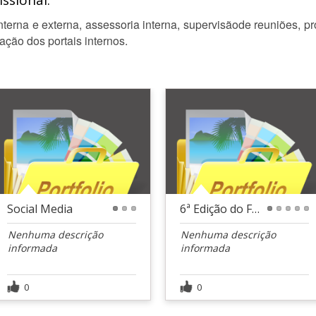
ssional:
terna e externa, assessoria interna, supervisãode reuniões, pr
zação dos portais internos.
Social Media
6ª Edição do Festival Sabores de SAJ
1
2
3
1
2
3
4
5
Nenhuma descrição
Nenhuma descrição
informada
informada
0
0