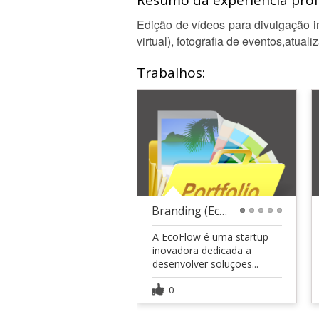
Resumo da experiência profi
Edição de vídeos para divulgação in
virtual), fotografia de eventos,atuali
Trabalhos:
Branding (EcoFlow)
1
2
3
4
5
A EcoFlow é uma startup
inovadora dedicada a
desenvolver soluções...
0