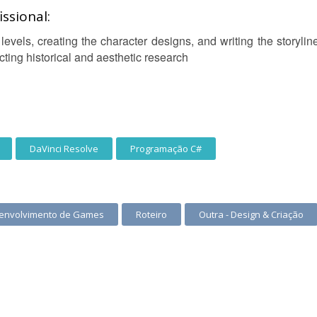
ssional:
levels, creating the character designs, and writing the storyli
ting historical and aesthetic research
DaVinci Resolve
Programação C#
envolvimento de Games
Roteiro
Outra - Design & Criação