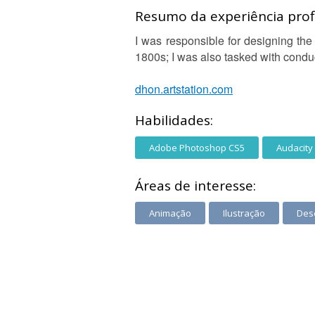
Resumo da experiência profi
I was responsible for designing the 
1800s; I was also tasked with conduc
dhon.artstation.com
Habilidades:
Adobe Photoshop CS5
Audacity
Áreas de interesse:
Animação
Ilustração
Des