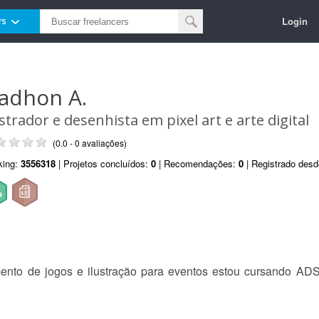
Login
rs
adhon A.
ustrador e desenhista em pixel art e arte digital
(0.0 - 0 avaliações)
king:
3556318
| Projetos concluídos:
0
| Recomendações:
0
| Registrado des
ento de jogos e ilustração para eventos estou cursando ADS