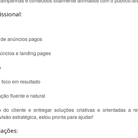
campanhas e conteúdos totalmente alinhados com o público-alvo
ssional:
 de anúncios pagos
úncios e landing pages
o
m foco em resultado
ão fluente e natural
do cliente e entregar soluções criativas e orientadas a r
são estratégica, estou pronta para ajudar!
iações: