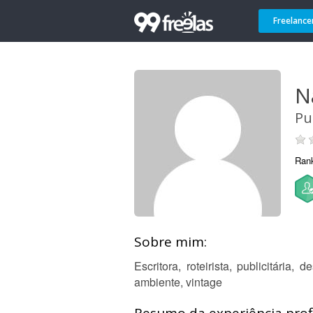
Freelance
N
Pu
Ran
Sobre mim:
Escritora, roteirista, publicitári
ambiente, vintage