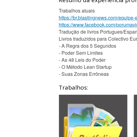
Resumo da experiência profi
Trabalhos atuais
https://br.blastingnews.com/equipe-ed
https://www.facebook.com/porumav
Tradução de livros Portugues/Espan
Livros traduzidos para Colectivo Eu
- A Regra dos 5 Segundos
- Poder Sem Limites
- As 48 Leis do Poder
- O Método Lean Startup
- Suas Zonas Errôneas
Trabalhos: