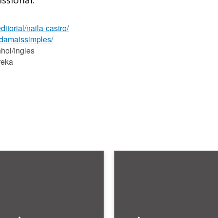
ssional:
itorial/naila-castro/
idamaissimples/
hol/Ingles
reka