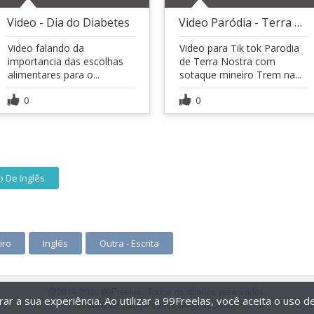
Video - Dia do Diabetes
Video Paródia - Terra Nostra
Video falando da
Video para Tik tok Parodia
importancia das escolhas
de Terra Nostra com
alimentares para o...
sotaque mineiro Trem na...
0
0
o De Inglês
iro
Inglês
Outra - Escrita
@2014-2026 99Freelas. Todos os direitos reservados.
r a sua experiência. Ao utilizar a 99Freelas, você aceita o uso 
Termos de uso
|
Política de privacidade