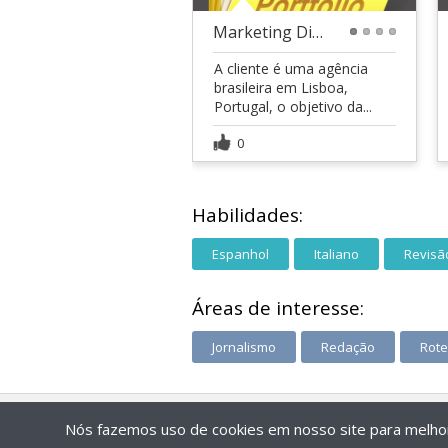
Marketing Digital
1
2
3
4
A cliente é uma agência
brasileira em Lisboa,
Portugal, o objetivo da...
0
Habilidades:
Espanhol
Italiano
Revisã
Áreas de interesse:
Jornalismo
Redação
Rote
Nós fazemos uso de cookies em nosso site para melhora