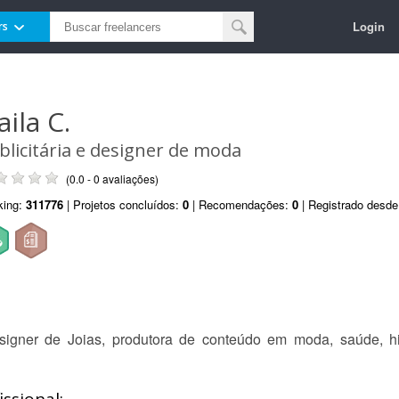
Login
rs
aila C.
blicitária e designer de moda
(0.0 - 0 avaliações)
king:
311776
| Projetos concluídos:
0
| Recomendações:
0
| Registrado desd
a, designer de Joias, produtora de conteúdo em moda, saúde, h