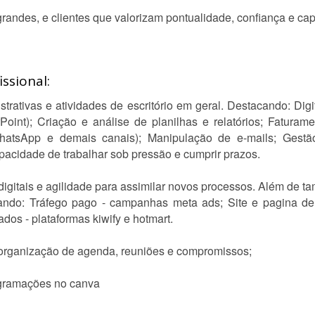
andes, e clientes que valorizam pontualidade, confiança e cap
ssional:
strativas e atividades de escritório em geral. Destacando: Di
Point); Criação e análise de planilhas e relatórios; Fatura
 WhatsApp e demais canais); Manipulação de e-mails; Ges
pacidade de trabalhar sob pressão e cumprir prazos.
digitais e agilidade para assimilar novos processos. Além de t
cando: Tráfego pago - campanhas meta ads; Site e pagina d
ados - plataformas kiwify e hotmart.
m organização de agenda, reuniões e compromissos;
agramações no canva