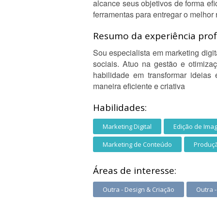
alcance seus objetivos de forma ef
ferramentas para entregar o melhor 
Resumo da experiência profi
Sou especialista em marketing digi
sociais. Atuo na gestão e otimiz
habilidade em transformar ideias
maneira eficiente e criativa
Habilidades:
Marketing Digital
Edição de Ima
Marketing de Conteúdo
Produçã
Áreas de interesse:
Outra - Design & Criação
Outra 