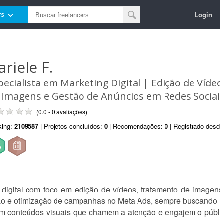
Login
rs
ariele F.
pecialista em Marketing Digital | Edição de Víd
 Imagens e Gestão de Anúncios em Redes Sociai
(0.0 - 0 avaliações)
king:
2109587
| Projetos concluídos:
0
| Recomendações:
0
| Registrado des
 digital com foco em edição de vídeos, tratamento de imagen
ão e otimização de campanhas no Meta Ads, sempre buscando r
 em conteúdos visuais que chamem a atenção e engajem o púb