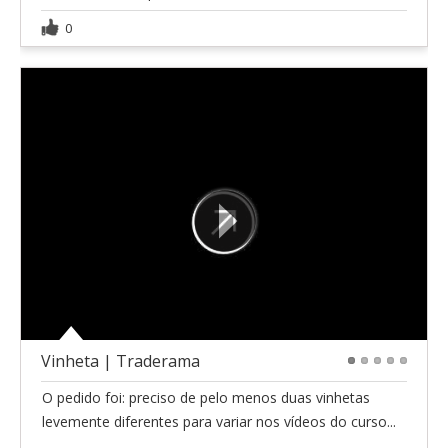
0
Vinheta | Traderama
1
2
3
4
5
O pedido foi: preciso de pelo menos duas vinhetas
levemente diferentes para variar nos vídeos do curso...