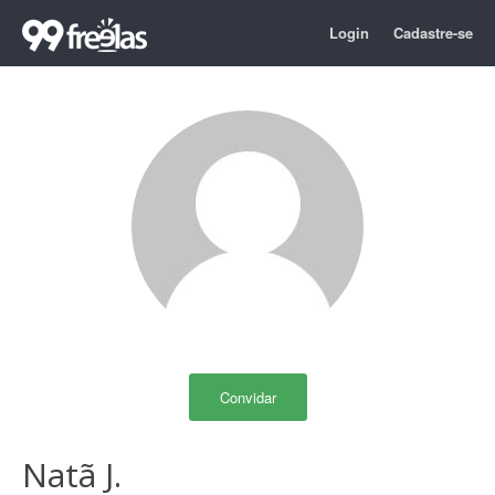
Login
Cadastre-se
Convidar
Natã J.