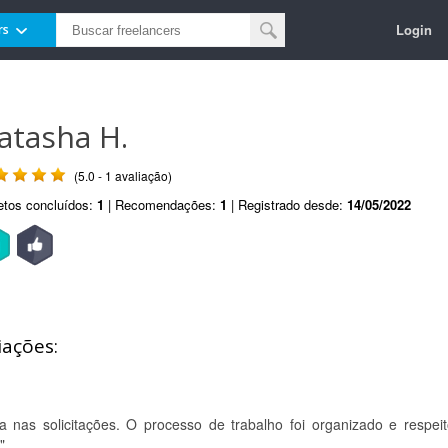
Login
rs
atasha H.
(5.0 - 1 avaliação)
etos concluídos:
1
| Recomendações:
1
| Registrado desde:
14/05/2022
iações:
ra nas solicitações. O processo de trabalho foi organizado e respeit
"