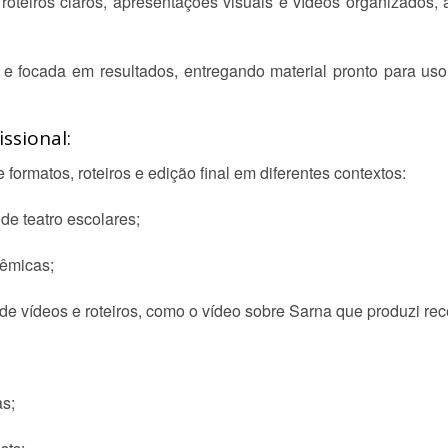
roteiros claros, apresentações visuais e vídeos organizados, 
 e focada em resultados, entregando material pronto para uso
.
ssional:
formatos, roteiros e edição final em diferentes contextos:
 de teatro escolares;
êmicas;
e vídeos e roteiros, como o vídeo sobre Sarna que produzi re
as;