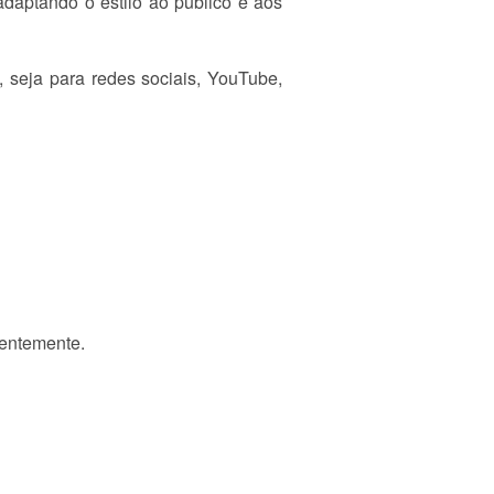
adaptando o estilo ao público e aos
, seja para redes sociais, YouTube,
centemente.