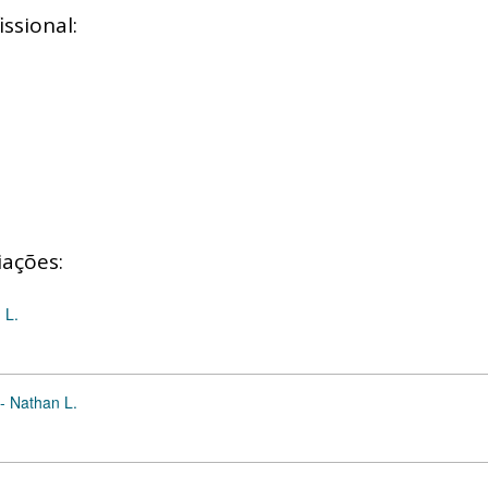
ssional:
iações:
 L.
- Nathan L.