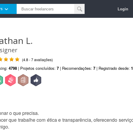
Login
rs
athan L.
signer
(4.8 - 7 avaliações)
king:
4798
| Projetos concluídos:
7
| Recomendações:
7
| Registrado desde:
1
onar o que precisa.
er que trabalhe com ética e transparência, oferecendo serviço
migo.