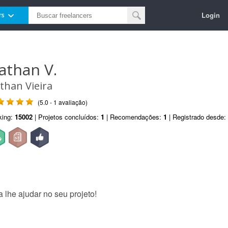
Login
rs
athan V.
than Vieira
(5.0 - 1 avaliação)
king:
15002
| Projetos concluídos:
1
| Recomendações:
1
| Registrado desde:
 lhe ajudar no seu projeto!