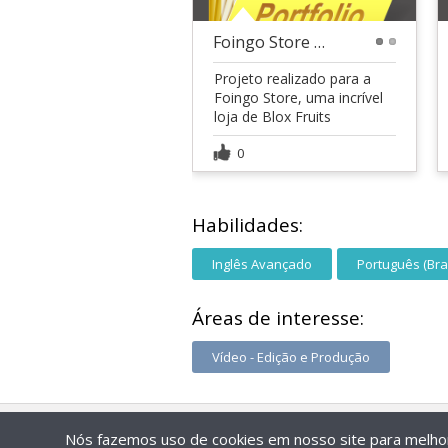
Foingo Store - Blox Fruits
1
2
Projeto realizado para a
Foingo Store, uma incrível
loja de Blox Fruits
0
Habilidades:
Inglês Avançado
Português (Bras
Áreas de interesse:
Vídeo - Edição e Produção
Nós fazemos uso de cookies em nosso site para melhora