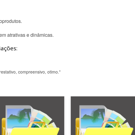
foprodutos.
em atrativas e dinâmicas.
iações:
restativo, compreensivo, otimo."