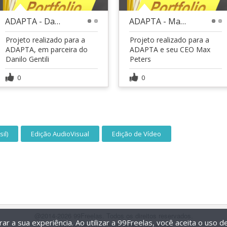
ADAPTA - Danilo Gentili
ADAPTA - Max Peters
1
2
1
2
Projeto realizado para a
Projeto realizado para a
ADAPTA, em parceira do
ADAPTA e seu CEO Max
Danilo Gentili
Peters
0
0
il)
Edição AudioVisual
Edição de Vídeo
@2014-2026 99Freelas. Todos os direitos reservados.
r a sua experiência. Ao utilizar a 99Freelas, você aceita o uso 
Termos de uso
|
Política de privacidade