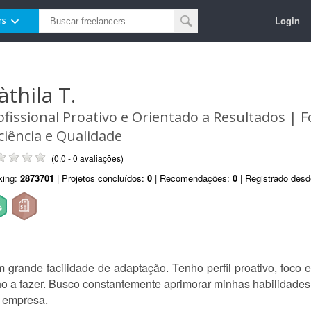
Login
rs
àthila T.
ofissional Proativo e Orientado a Resultados | 
iciência e Qualidade
(0.0 - 0 avaliações)
king:
2873701
| Projetos concluídos:
0
| Recomendações:
0
| Registrado des
om grande facilidade de adaptação. Tenho perfil proativo, foc
 a fazer. Busco constantemente aprimorar minhas habilidades,
a empresa.