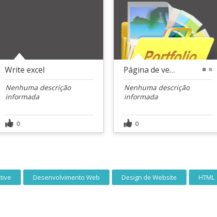
Write excel
Página de vendas
1
2
Nenhuma descrição
Nenhuma descrição
informada
informada
0
0
tive
Desenvolvimento Web
Design de Website
HTML