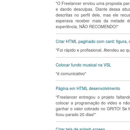
"O Freelancer enviou uma proposta para
e dando desculpas. Diante dessa situ
descritas no perfil dele, mas ele re
esperava receber mais da metade d
experiência, NÃO RECOMENDO!"
Criar HTML paginado com card: figura, d
"Foi rápido e profissional. Atendeu ao qu
Colocar fundo musical na VSL
"é comunicativo"
Página em HTML desenvolvimento
"Freelancer entregou o projeto falta
colocar a programação do video e não
ganhar o valor cobrado no GRITO! Se f
ficou parado 20 dias!"
Criar tela de splash screen