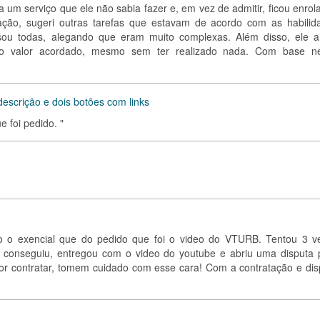
 um serviço que ele não sabia fazer e, em vez de admitir, ficou enrol
ação, sugeri outras tarefas que estavam de acordo com as habilid
cusou todas, alegando que eram muito complexas. Além disso, ele a
o valor acordado, mesmo sem ter realizado nada. Com base n
escrição e dois botões com links
e foi pedido. "
ndo o exencial que do pedido que foi o video do VTURB. Tentou 3 v
 conseguiu, entregou com o video do youtube e abriu uma disputa 
or contratar, tomem cuidado com esse cara! Com a contratação e dis