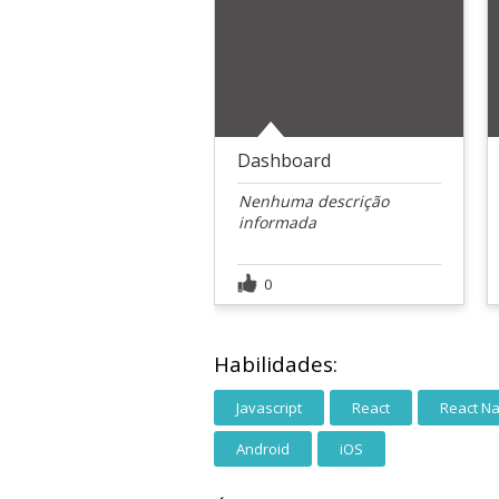
Dashboard
Nenhuma descrição
informada
0
Habilidades:
Javascript
React
React Na
Android
iOS