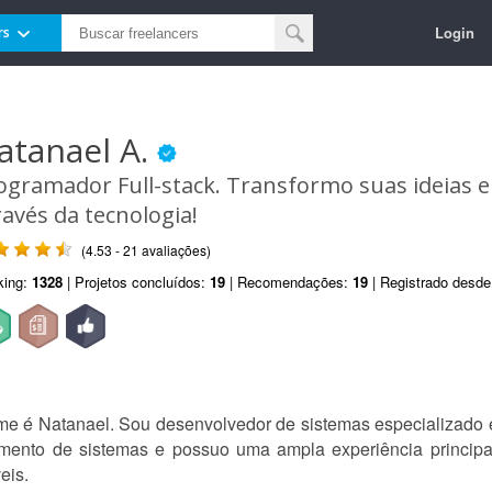
Login
rs
atanael A.
ogramador Full-stack. Transformo suas ideias 
ravés da tecnologia!
(4.53 - 21 avaliações)
king:
1328
| Projetos concluídos:
19
| Recomendações:
19
| Registrado desd
e é Natanael. Sou desenvolvedor de sistemas especializado
mento de sistemas e possuo uma ampla experiência princip
eis.