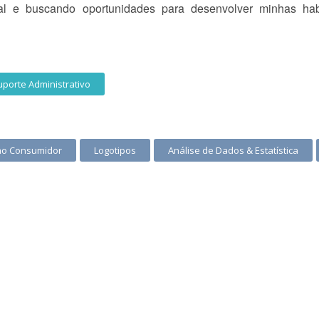
al e buscando oportunidades para desenvolver minhas habi
uporte Administrativo
ao Consumidor
Logotipos
Análise de Dados & Estatística