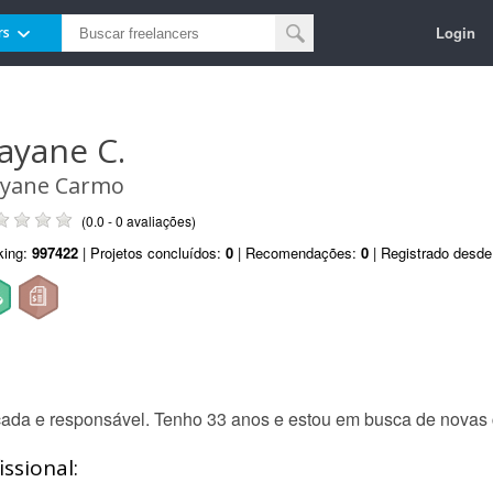
Login
rs
ayane C.
yane Carmo
(0.0 - 0 avaliações)
king:
997422
| Projetos concluídos:
0
| Recomendações:
0
| Registrado desd
dicada e responsável. Tenho 33 anos e estou em busca de novas 
ssional: