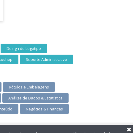
Design de Logotipo
toshop
Suporte Administrativo
Rótulos e Embalagens
Análise de Dados & Estatística
onteúdo
Negócios & Finanças