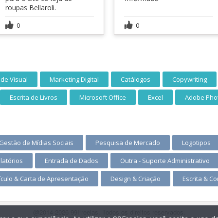
roupas Bellaroli.
0
0
ade Visual
Marketing Digital
Catálogos
Copywriting
Escrita de Livros
Microsoft Office
Excel
Adobe Pho
Gestão de Mídias Sociais
Pesquisa de Mercado
Logotipos
latórios
Entrada de Dados
Outra - Suporte Administrativo
ículo & Carta de Apresentação
Design & Criação
Escrita & C
@2014-2026 99Freelas. Todos os direitos reservados.