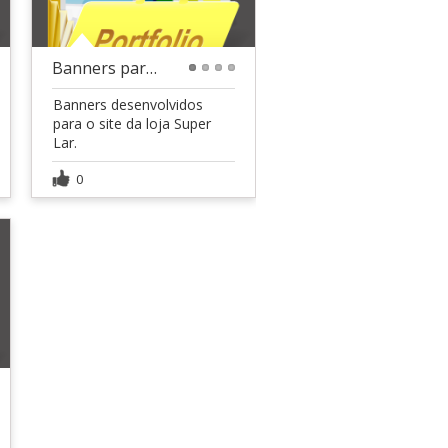
Banners para site
1
2
3
4
Banners desenvolvidos
para o site da loja Super
Lar.
0