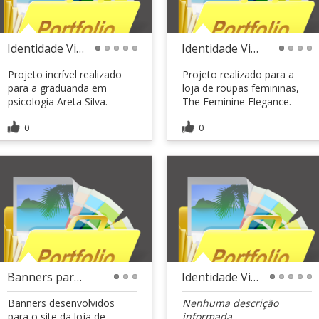
Identidade Visual
Identidade Visual
1
2
3
4
5
1
2
3
4
Projeto incrível realizado
Projeto realizado para a
para a graduanda em
loja de roupas femininas,
psicologia Areta Silva.
The Feminine Elegance.
0
0
Banners para site - Bellaroli
Identidade Visual - Yasmim dos Anjos
1
2
3
1
2
3
4
5
Banners desenvolvidos
Nenhuma descrição
para o site da loja de
informada