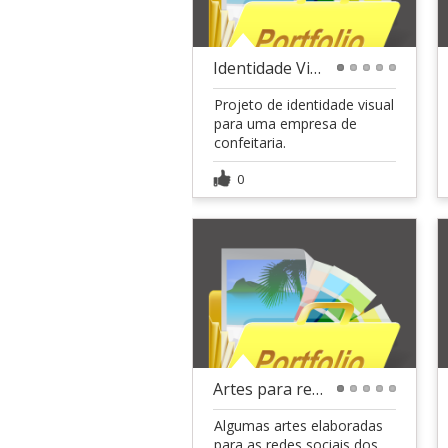
Identidade Visual - Genilda Confeitaria
1
2
3
4
5
Projeto de identidade visual
para uma empresa de
confeitaria.
0
Artes para redes sociais
1
2
3
4
5
Algumas artes elaboradas
para as redes sociais dos