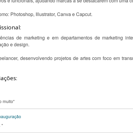
ivos e funcionais, ajudando marcas a se destacarem com uma co
o: Photoshop, Illustrator, Canva e Capcut.
ssional:
ências de marketing e em departamentos de marketing inte
ação e design.
lancer, desenvolvendo projetos de artes com foco em trans
iações:
o muito"
inauguração
 "