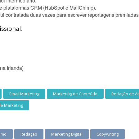
l Intermediário.
e plataformas CRM (HubSpot e MailChimp).
ui contratada duas vezes para escrever reportagens premiadas c
ssional:
na Irlanda)
Email Marketing
Marketing de Conteúdo
Redação de Ar
de Marketing
ismo
Redação
Marketing Digital
Copywriting