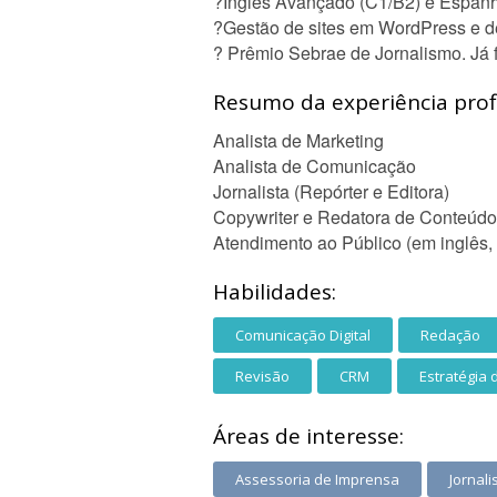
?Inglês Avançado (C1/B2) e Espanho
?Gestão de sites em WordPress e d
? Prêmio Sebrae de Jornalismo. Já f
Resumo da experiência profi
Analista de Marketing
Analista de Comunicação
Jornalista (Repórter e Editora)
Copywriter e Redatora de Conteúdo
Atendimento ao Público (em inglês, 
Habilidades:
Comunicação Digital
Redação
Revisão
CRM
Estratégia 
Áreas de interesse:
Assessoria de Imprensa
Jornal