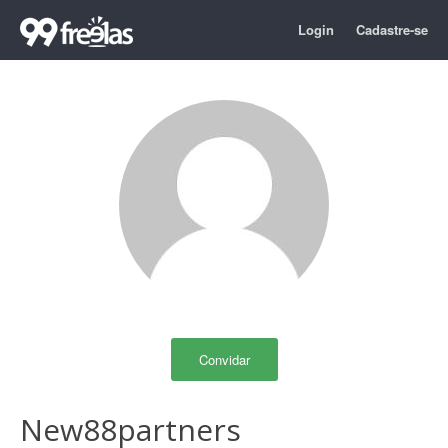
Login
Cadastre-se
Convidar
New88partners