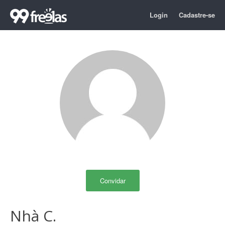
Login
Cadastre-se
Convidar
Nhà C.