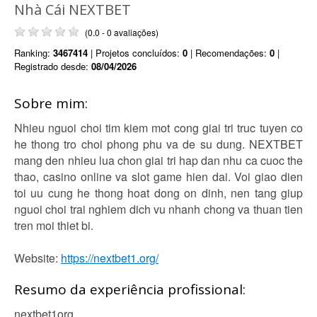
Nhà Cái NEXTBET
(0.0 - 0 avaliações)
Ranking:
3467414
| Projetos concluídos:
0
| Recomendações:
0
|
Registrado desde:
08/04/2026
Sobre mim:
Nhieu nguoi choi tim kiem mot cong giai tri truc tuyen co
he thong tro choi phong phu va de su dung. NEXTBET
mang den nhieu lua chon giai tri hap dan nhu ca cuoc the
thao, casino online va slot game hien dai. Voi giao dien
toi uu cung he thong hoat dong on dinh, nen tang giup
nguoi choi trai nghiem dich vu nhanh chong va thuan tien
tren moi thiet bi.
Website:
https://nextbet1.org/
Resumo da experiência profissional:
nextbet1org