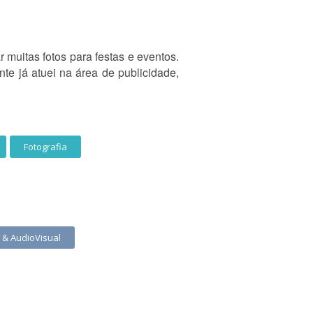
r muitas fotos para festas e eventos.
e já atuei na área de publicidade,
Fotografia
a & AudioVisual