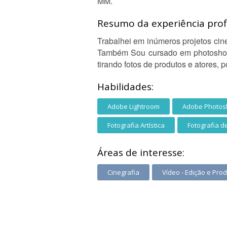
MM.
Resumo da experiência profi
Trabalhei em inúmeros projetos cinem
Também Sou cursado em photoshop e
tirando fotos de produtos e atores, p
Habilidades:
Adobe Lightroom
Adobe Photos
Fotografia Artística
Fotografia d
Áreas de interesse:
Cinegrafia
Vídeo - Edição e Pro