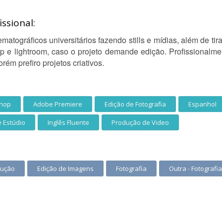
ssional:
atográficos universitários fazendo stills e mídias, além de tira
 lightroom, caso o projeto demande edição. Profissionalment
orém prefiro projetos criativos.
hop
Adobe Premiere
Edição de Fotografia
Espanhol
e Estúdio
Inglês Fluente
Produção de Video
dução
Edição de Imagens
Fotografia
Outra - Fotografi