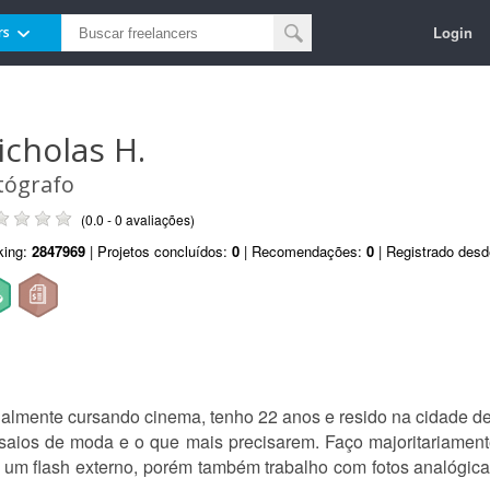
Login
rs
icholas H.
tógrafo
(0.0 - 0 avaliações)
king:
2847969
| Projetos concluídos:
0
| Recomendações:
0
| Registrado des
almente cursando cinema, tenho 22 anos e resido na cidade de
 ensaios de moda e o que mais precisarem. Faço majoritariament
 um flash externo, porém também trabalho com fotos analógica