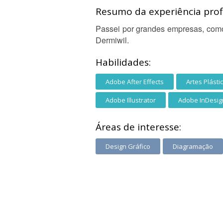
Resumo da experiência profi
Passei por grandes empresas, como:
Dermiwil.
Habilidades:
Adobe After Effects
Artes Plásti
Adobe Illustrator
Adobe InDesig
Áreas de interesse:
Design Gráfico
Diagramação