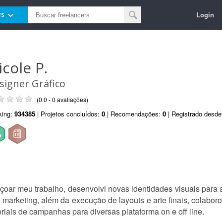
Login
rs
icole P.
signer Gráfico
(0.0 - 0 avaliações)
king:
934385
| Projetos concluídos:
0
| Recomendações:
0
| Registrado desd
çoar meu trabalho, desenvolvi novas identidades visuais par
 marketing, além da execução de layouts e arte finais, colabor
riais de campanhas para diversas plataforma on e off line.