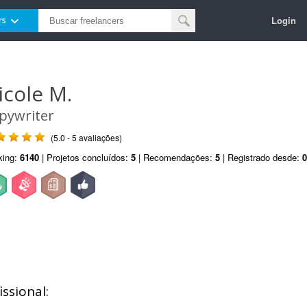
Login
rs
icole M.
pywriter
(5.0 - 5 avaliações)
king:
6140
| Projetos concluídos:
5
| Recomendações:
5
| Registrado desde:
0
ssional: