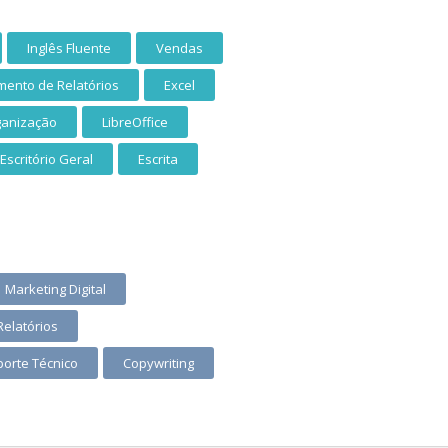
Inglês Fluente
Vendas
mento de Relatórios
Excel
ganização
LibreOffice
Escritório Geral
Escrita
Marketing Digital
Relatórios
orte Técnico
Copywriting