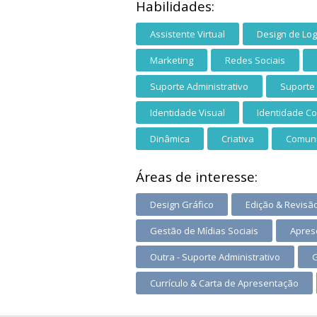
Habilidades:
Assistente Virtual
Design de Log
Marketing
Redes Sociais
Suporte Administrativo
Suporte
Identidade Visual
Identidade Co
Dinâmica
Criativa
Comuni
Áreas de interesse:
Design Gráfico
Edição & Revisã
Gestão de Mídias Sociais
Apres
Outra - Suporte Administrativo
G
Currículo & Carta de Apresentação