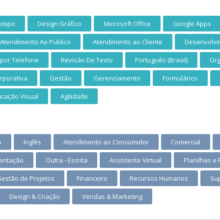
otipo
Design Gráfico
Microsoft Office
Google Apps
Atendimento Ao Publico
Atendimento ao Cliente
Desenvolvi
 por Telefone
Revisão De Texto
Português (Brasil)
Or
rporativa
Gestão
Gerenciamento
Formulários
cação Visual
Agilidade
o
Inglês
Atendimento ao Consumidor
Comercial
entação
Outra - Escrita
Assistente Virtual
Planilhas e 
estão de Projetos
Financeiro
Recursos Humanos
Sup
Design & Criação
Vendas & Marketing