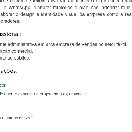
e Assistente Administrativa Virtual consiste em gerenciar docu
l e WhatsApp, elaborar relatórios e planilhas, agendar reun
laborar o design e identidade visual da empresa como a rea
boradores.
ssional:
nte administrativa em uma empresa de vendas no setor têxtil.
ação comercial.
to ao público.
iações:
dor
esmente cancelou o projeto sem explicação. "
a e comunicativa."