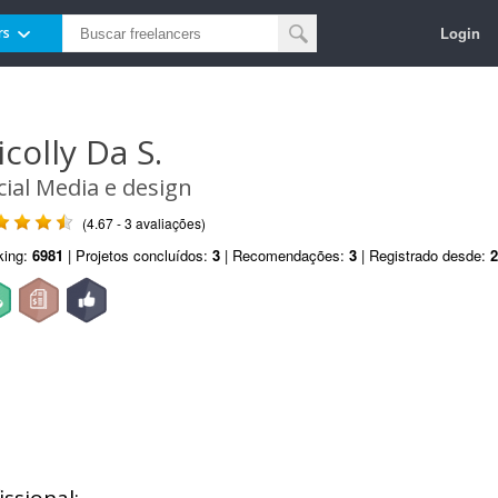
Login
rs
icolly Da S.
cial Media e design
(4.67 - 3 avaliações)
king:
6981
| Projetos concluídos:
3
| Recomendações:
3
| Registrado desde:
2