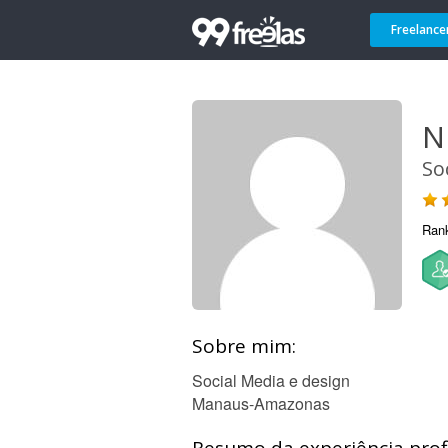
Freelance
N
So
Ran
Sobre mim:
Social Media e design
Manaus-Amazonas