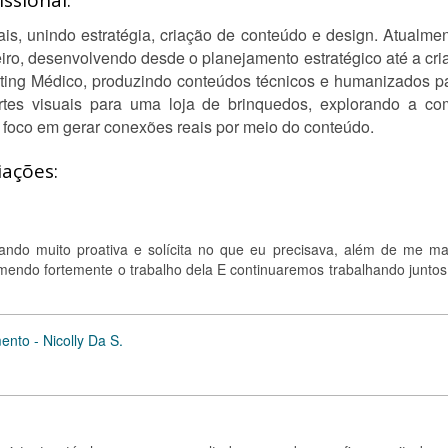
ssional:
is, unindo estratégia, criação de conteúdo e design. Atualmen
ro, desenvolvendo desde o planejamento estratégico até a cria
ing Médico, produzindo conteúdos técnicos e humanizados p
rtes visuais para uma loja de brinquedos, explorando a co
e foco em gerar conexões reais por meio do conteúdo.
iações:
trando muito proativa e solícita no que eu precisava, além de me ma
omendo fortemente o trabalho dela E continuaremos trabalhando juntos
ento - Nicolly Da S.