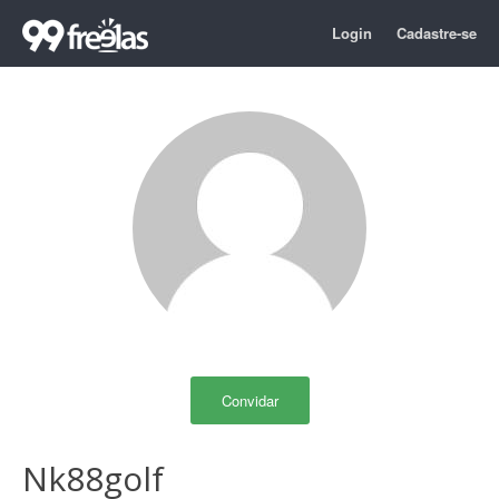
Login
Cadastre-se
Convidar
Nk88golf