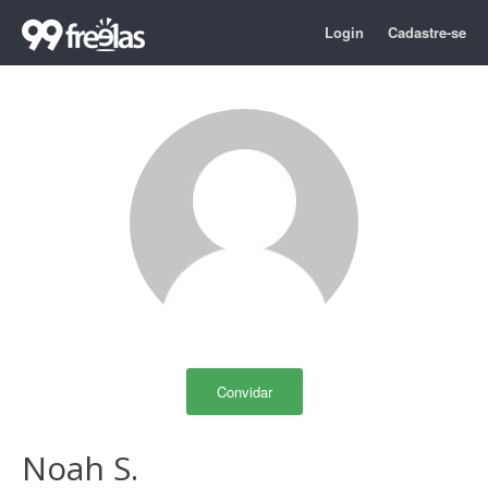
Login
Cadastre-se
Convidar
Noah S.