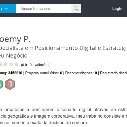
Login
rs
oemy P.
pecialista em Posicionamento Digital e Estrateg
u Negócio
(0.0 - 0 avaliações)
king:
3452210
| Projetos concluídos:
0
| Recomendações:
0
| Registrado des
 empresas a dominarem o cenário digital através de estra
cia geográfica e imagem corporativa, meu trabalho consiste em
rtos no momento exato da decisão de compra.