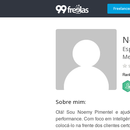
Freelance
N
Es
Me
Ran
Sobre mim:
Olá! Sou Noemy Pimentel e ajudo
performance. Com foco em inteligên
colocá-lo na frente dos clientes ce