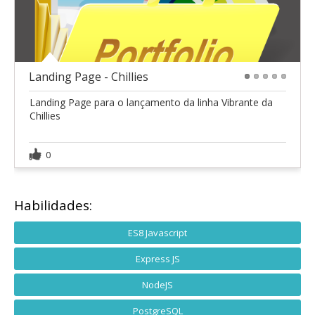
Landing Page - Chillies
1
2
3
4
5
Landing Page para o lançamento da linha Vibrante da
Chillies
0
Habilidades:
ES8 Javascript
Express JS
NodeJS
PostgreSQL