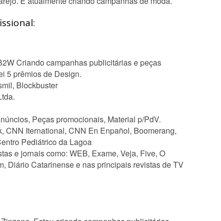
varejo. E atualmente criando campanhas de moda.
ssional:
 B2W Criando campanhas publicitárias e peças
i 5 prêmios de Design.
mil, Blockbuster
tda.
núncios, Peças promocionais, Material p/PdV.
k, CNN Iternational, CNN En Enpañol, Boomerang,
Centro Pediátrico da Lagoa
stas e jornais como: WEB, Exame, Veja, Five, O
 Diário Catarinense e nas principais revistas de TV