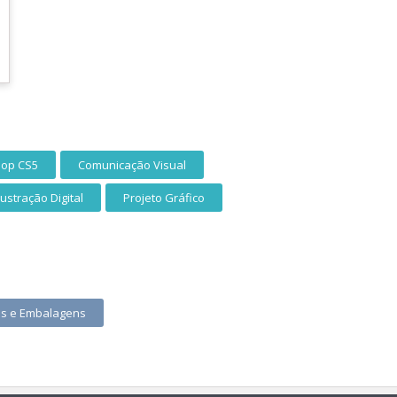
hop CS5
Comunicação Visual
lustração Digital
Projeto Gráfico
os e Embalagens