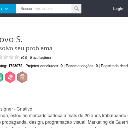
Login
rs
ovo S.
solvo seu problema
(0.0 - 0 avaliações)
king:
1723072
| Projetos concluídos:
0
| Recomendações:
0
| Registrado des
signer - Criativo
da, estou no mercado carioca a mais de 20 anos trabalhando c
 propaganda, design, programação visual, Marketing de Guerri