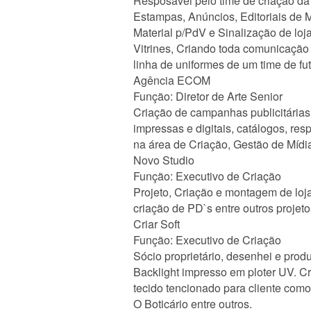
Resposável pelo time de criação da
Estampas, Anúncios, Editoriais de
Material p/PdV e Sinalização de lo
Vitrines, Criando toda comunicação 
linha de uniformes de um time de fut
Agência ECOM
Função: Diretor de Arte Senior
Criação de campanhas publicitária
impressas e digitais, catálogos, re
na área de Criação, Gestão de Mídi
Novo Studio
Função: Executivo de Criação
Projeto, Criação e montagem de loja
criação de PD`s entre outros projeto
Criar Soft
Função: Executivo de Criação
Sócio proprietário, desenhei e prod
Backlight impresso em ploter UV. C
tecido tencionado para cliente com
O Boticário entre outros.