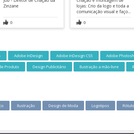
Job - Diretor de Criação da
Criação e montagem de
Zinzane
lojas: Crio da logo e toda a
comunicação visual e faço...
0
0
5
Adobe InDesign
Adobe InDesign CS5
Adobe Photos
de Produto
Design Publicitário
Ilustração a mão-livre
I
co
Ilustração
Design de Moda
Logotipos
Rótul