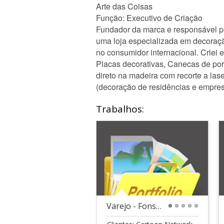
Arte das Coisas
Função: Executivo de Criação
Fundador da marca e responsável pe
uma loja especializada em decoraçã
no consumidor internacional. Criei e
Placas decorativas, Canecas de po
direto na madeira com recorte a las
(decoração de residências e empre
Trabalhos:
Varejo - Fonseca
1
2
3
4
5