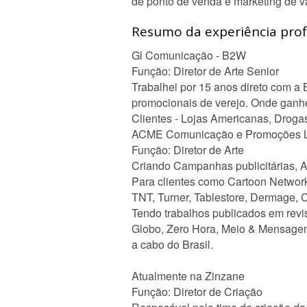
de ponto de venda e marketing de 
Resumo da experiência profi
Gl Comunicação - B2W
Função: Diretor de Arte Senior
Trabalhei por 15 anos direto com a
promocionais de verejo. Onde ganhe
Clientes - Lojas Americanas, Drogas
ACME Comunicação e Promoções L
Função: Diretor de Arte
Criando Campanhas publicitárias, A
Para clientes como Cartoon Networ
TNT, Turner, Tablestore, Dermage, 
Tendo trabalhos publicados em revi
Globo, Zero Hora, Meio & Mensagem,
a cabo do Brasil.
Atualmente na Zinzane
Função: Diretor de Criação