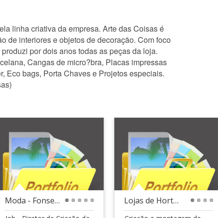
la linha criativa da empresa. Arte das Coisas é
o de interiores e objetos de decoração. Com foco
 produzi por dois anos todas as peças da loja.
rcelana, Cangas de micro?bra, Placas impressas
er, Eco bags, Porta Chaves e Projetos especiais.
sas)
Moda - Fonseca
Lojas de Hortifruti
1
2
3
4
5
1
2
3
4