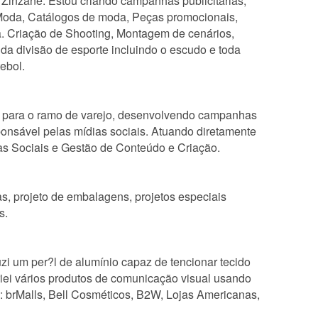
 Zinzane. Estou criando campanhas publicitárias,
 Moda, Catálogos de moda, Peças promocionais,
ja. Criação de Shooting, Montagem de cenários,
da divisão de esporte incluindo o escudo e toda
ebol.
s para o ramo de varejo, desenvolvendo campanhas
sponsável pelas mídias sociais. Atuando diretamente
as Sociais e Gestão de Conteúdo e Criação.
s, projeto de embalagens, projetos especiais
s.
uzi um per?l de alumínio capaz de tencionar tecido
riei vários produtos de comunicação visual usando
o: brMalls, Bell Cosméticos, B2W, Lojas Americanas,