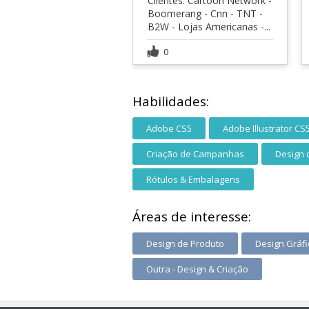
Clientes: Cartoon Network -
Boomerang - Cnn - TNT -
B2W - Lojas Americanas -...
0
Habilidades:
Adobe CS5
Adobe Illustrator CS
Criação de Campanhas
Design 
Rótulos & Embalagens
Áreas de interesse:
Design de Produto
Design Gráfi
Outra - Design & Criação